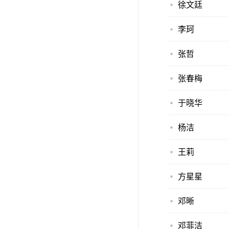
徐文廷
李珂
张哲
张春梅
于晓华
杨洁
王莉
方星星
邓晰
邓菲洁