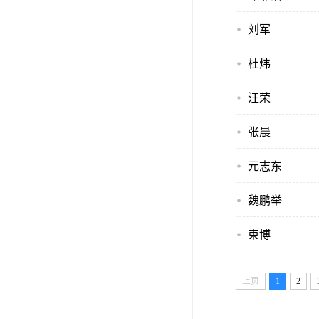
刘军
杜炜
汪荣
张晨
元志东
魏鹏举
束博
上页
1
2