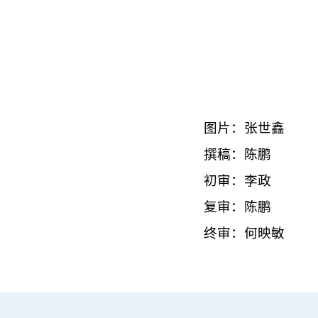
图片：张世鑫
撰稿：陈鹏
初审：李政
复审：陈鹏
终审：何映敏