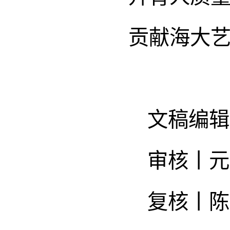
贡献海大
文稿编辑
审核丨元
复核丨陈