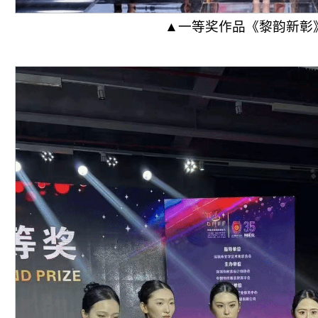
▲一等奖作品《黎韵新彰